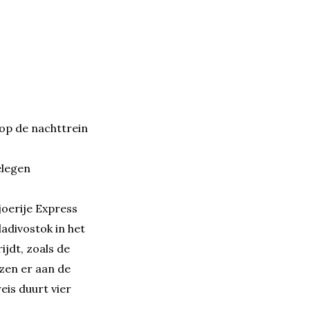
 op de nachttrein
elegen
oerije Express
ladivostok in het
ijdt, zoals de
zen er aan de
eis duurt vier