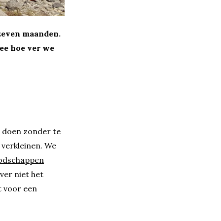
 zeven maanden.
mee hoe ver we
n doen zonder te
 verkleinen. We
odschappen
ver niet het
t voor een