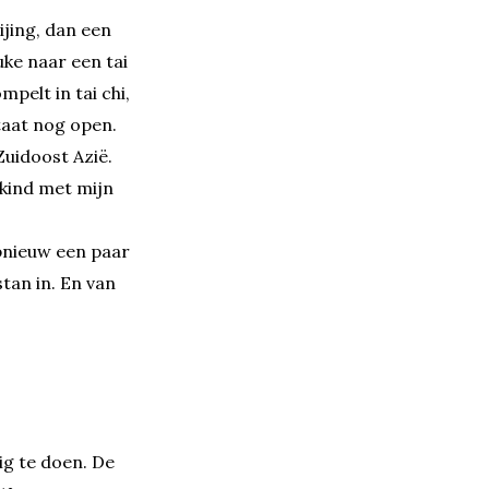
ijing, dan een
uke naar een tai
pelt in tai chi,
taat nog open.
uidoost Azië.
 kind met mijn
pnieuw een paar
tan in. En van
ig te doen. De