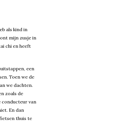
b als kind in
nt mijn zusje in
i chi en heeft
 uitstappen, een
tsen. Toen we de
dan we dachten.
en zoals de
e conducteur van
iet. En dan
ietsen thuis te