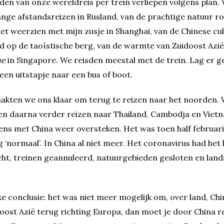
den van onze wereldreis per trein verliepen volgens plan
nge afstandsreizen in Rusland, van de prachtige natuur r
et weerzien met mijn zusje in Shanghai, van de Chinese cul
 op de taoïstische berg, van de warmte van Zuidoost Azië
ne
in Singapore. We reisden meestal met de trein. Lag er ge
en uitstapje naar een bus of boot.
kten we ons klaar om terug te reizen naar het noorden. 
en daarna verder reizen naar Thailand, Cambodja en Viet
ns met China weer oversteken. Het was toen half februari
 ‘normaal’. In China al niet meer. Het coronavirus had het 
ht, treinen geannuleerd, natuurgebieden gesloten en lan
e conclusie: het was niet meer mogelijk om, over land, Chi
doost Azië terug richting Europa, dan moet je door China re