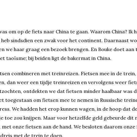
was om op de fiets naar China te gaan. Waarom China? Ik he
heb sindsdien een zwak voor het continent. Daarnaast woo
en we haar graag een bezoek brengen. En Bouke doet aan ta
het taoïsme; bij beiden ligt de bakermat in China.
etsen combineren met treinreizen. Fietsen mee in de trein,
en, dan weer een tijdje treinreizen en vervolgens weer fie
tzochten, ontdekten we dat fietsen minder haalbaar was 
niet toegestaan om fietsen mee te nemen in Russische trein
ress. We hadden het erop kunnen wagen, in de hoop dat d
je toe zou knijpen. Maar voor hetzelfde geld gebeurde dit n
 met onze fietsen aan de hand. We besloten daarom onze f
dreis met de trein te doen.