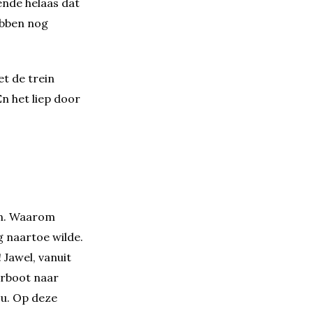
ende helaas dat
ebben nog
.
t de trein
n het liep door
en. Waarom
g naartoe wilde.
 Jawel, vanuit
erboot naar
ou. Op deze