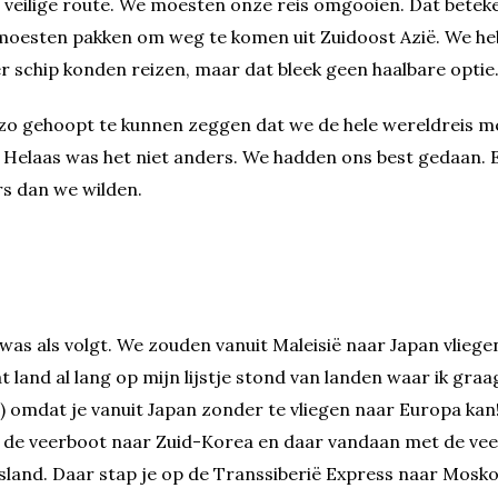
 veilige route. We moesten onze reis omgooien. Dat betek
 moesten pakken om weg te komen uit Zuidoost Azië. We h
r schip konden reizen, maar dat bleek geen haalbare optie
zo gehoopt te kunnen zeggen dat we de hele wereldreis me
elaas was het niet anders. We hadden ons best gedaan. E
s dan we wilden.
was als volgt. We zouden vanuit Maleisië naar Japan vlieg
land al lang op mijn lijstje stond van landen waar ik graa
) omdat je vanuit Japan zonder te vliegen naar Europa kan!
t de veerboot naar Zuid-Korea en daar vandaan met de ve
usland. Daar stap je op de Transsiberië Express naar Mosk