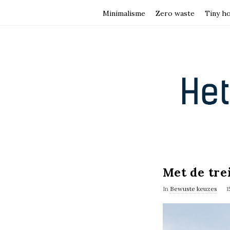
Minimalisme
Zero waste
Tiny h
H
e
t
B
e
Met de tre
w
In
Bewuste keuzes
1
u