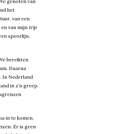
. We genoten van
ond het
tuur, van een
 en van mijn
trip
en spoorlijn,
We bereikten
nam. Daarna
. In Nederland
land in z’n greep.
dsgrenzen
na in te komen.
izen. Er is geen