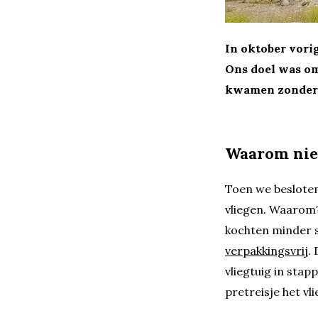
In oktober vori
Ons doel was om 
kwamen zonder 
Waarom nie
Toen we besloten
vliegen. Waarom?
kochten minder s
verpakkingsvrij
.
vliegtuig in sta
pretreisje het v