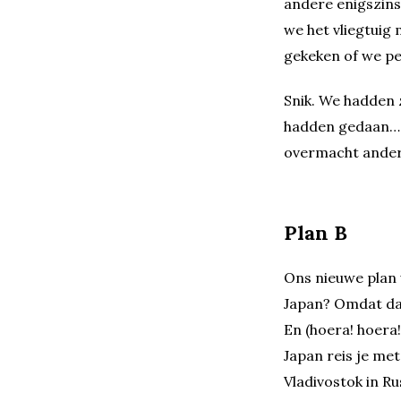
andere enigszins
we het vliegtuig
gekeken of we pe
Snik. We hadden 
hadden gedaan… H
overmacht ander
Plan B
Ons nieuwe plan 
Japan? Omdat dat 
En (hoera! hoera!
Japan reis je me
Vladivostok in R