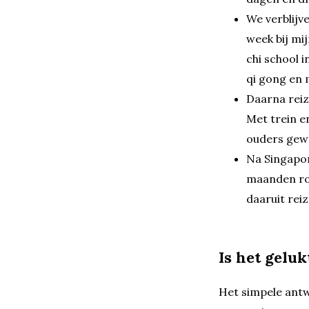
We verblijv
week bij mi
chi school 
qi gong en 
Daarna reiz
Met trein e
ouders gew
Na Singapor
maanden ron
daaruit rei
Is het geluk
Het simpele antwo