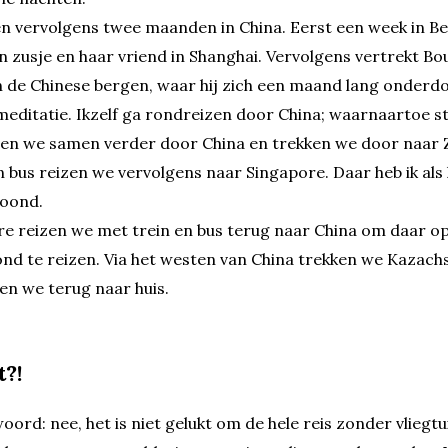
en vervolgens twee maanden in China. Eerst een week in Be
jn zusje en haar vriend in Shanghai. Vervolgens vertrekt Bo
in de Chinese bergen, waar hij zich een maand lang onderdom
meditatie. Ikzelf ga rondreizen door China; waarnaartoe s
en we samen verder door China en trekken we door naar Z
n bus reizen we vervolgens naar Singapore. Daar heb ik als
oond.
e reizen we met trein en bus terug naar China om daar o
d te reizen. Via het westen van China trekken we Kazachs
zen we terug naar huis.
t?!
ord: nee, het is niet gelukt om de hele reis zonder vliegtu