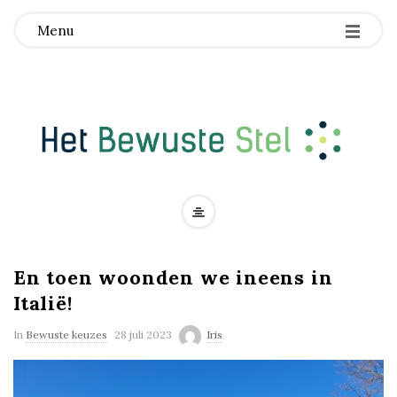
Menu
H
e
En toen woonden we ineens in
t
Italië!
B
In
Bewuste keuzes
28 juli 2023
Iris
e