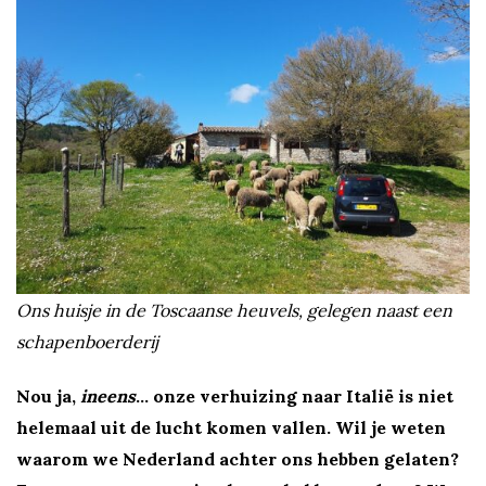
w
u
s
t
e
S
Ons huisje in de Toscaanse heuvels, gelegen naast een
schapenboerderij
t
Nou ja,
ineens
… onze verhuizing naar Italië is niet
e
helemaal uit de lucht komen vallen. Wil je weten
waarom we Nederland achter ons hebben gelaten?
l