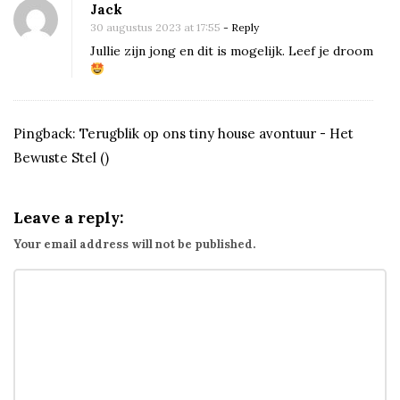
ë
Jack
!
30 augustus 2023 at 17:55
- Reply
Jullie zijn jong en dit is mogelijk. Leef je droom
Pingback:
Terugblik op ons tiny house avontuur - Het
Bewuste Stel
()
Leave a reply:
Your email address will not be published.