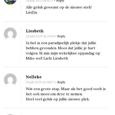
28 juli 2023 at 11:37
- Reply
n
Alle geluk gewenst op de nieuwe stek!
w
Lie(f)s.
e
i
Liesbeth
n
28 juli 2023 at 23:19
- Reply
e
Ja het is een paradijselijk plekje dat jullie
e
hebben gevonden. Mooi dat jullie je hart
n
volgen. Ik mis mijn wekelijkse oppasdag op
Miko wel! Liefs Liesbeth
s
i
n
Nelleke
I
31 juli 2023 at 08:57
- Reply
t
Wat een grote stap. Maar als het goed voelt is
a
het ook mooi om deze te nemen.
Heel veel geluk op jullie nieuwe plek.
l
i