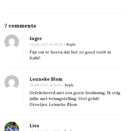
O
7 comments
n
Inger
E
28 juli 2023 at 08:59
- Reply
n
Fijn om te horen dat het zo goed voelt in
t
Italië!
o
e
Lenneke Blom
n
28 juli 2023 at 11:05
- Reply
w
Gefeliciteerd met een goeie beslissing. Ik volg
o
jullie met belangstelling. Veel geluk!
o
Groetjes, Lenneke Blom
n
d
Lies
e