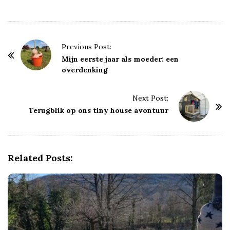
P
Previous Post:
o
Mijn eerste jaar als moeder: een
overdenking
s
t
Next Post:
N
Terugblik op ons tiny house avontuur
a
v
i
g
Related Posts:
a
t
i
o
n