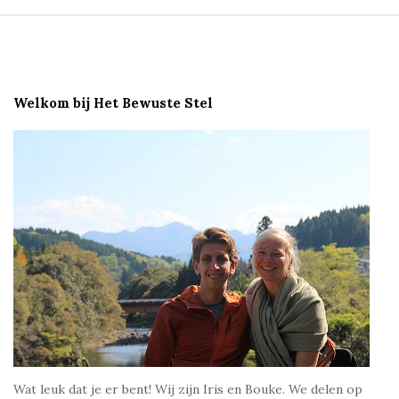
S
i
t
e
Welkom bij Het Bewuste Stel
F
o
o
t
e
r
Wat leuk dat je er bent! Wij zijn Iris en Bouke. We delen op