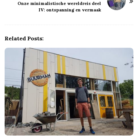
Onze minimalistische wereldreis deel
N
IV: ontspanning en vermaak
a
v
i
g
Related Posts:
a
t
i
o
n