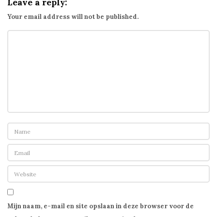
Leave a reply:
u
Your email address will not be published.
s
e
c
o
m
m
u
n
i
t
y
i
n
R
o
Mijn naam, e-mail en site opslaan in deze browser voor de