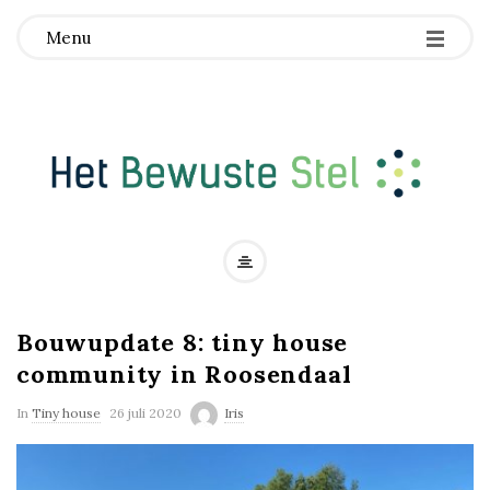
Menu
H
e
Bouwupdate 8: tiny house
t
community in Roosendaal
B
In
Tiny house
26 juli 2020
Iris
e