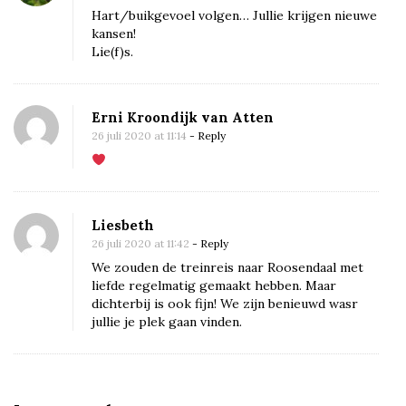
o
Hart/buikgevoel volgen… Jullie krijgen nieuwe
u
kansen!
Lie(f)s.
w
u
p
Erni Kroondijk van Atten
d
26 juli 2020 at 11:14
- Reply
a
t
e
8
Liesbeth
26 juli 2020 at 11:42
- Reply
:
We zouden de treinreis naar Roosendaal met
t
liefde regelmatig gemaakt hebben. Maar
i
dichterbij is ook fijn! We zijn benieuwd wasr
n
jullie je plek gaan vinden.
y
h
o