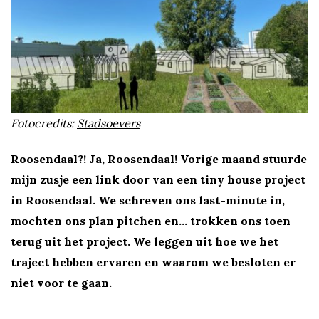
w
u
s
Fotocredits:
Stadsoevers
t
Roosendaal?! Ja, Roosendaal! Vorige maand stuurde
e
mijn zusje een link door van een tiny house project
S
in Roosendaal. We schreven ons last-minute in,
mochten ons plan pitchen en… trokken ons toen
t
terug uit het project. We leggen uit hoe we het
traject hebben ervaren en waarom we besloten er
e
niet voor te gaan.
l