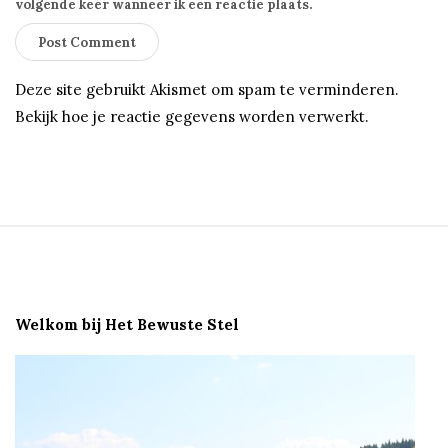
o
volgende keer wanneer ik een reactie plaats.
s
e
n
Deze site gebruikt Akismet om spam te verminderen.
d
Bekijk hoe je reactie gegevens worden verwerkt
.
a
a
l
S
i
t
e
Welkom bij Het Bewuste Stel
F
o
o
t