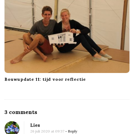
Bouwupdate 11: tijd voor reflectie
O
3 comments
n
Lies
B
26 juli 2020 at 09:37
- Reply