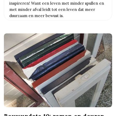
inspireren! Want een leven met minder spullen en
w
met minder afval leidt tot een leven dat meer
duurzaam en meer bewust is.
u
s
t
e
S
t
e
l
Bouwupdate 10: ramen en deuren