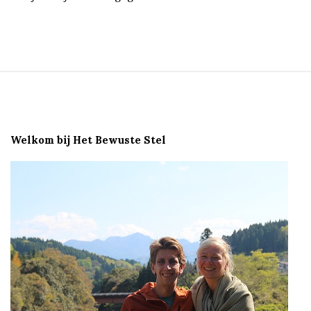
S
i
t
e
Welkom bij Het Bewuste Stel
F
o
o
t
e
r