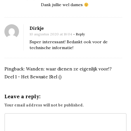
b
Dank jullie wel dames
r
o
e
Dirkje
k
10 augustus 2020 at 16:04
- Reply
e
Super interessant! Bedankt ook voor de
technische informatie!
n
Pingback:
Wanden: waar dienen ze eigenlijk voor!?
Deel 1 - Het Bewuste Stel
()
Leave a reply:
Your email address will not be published.