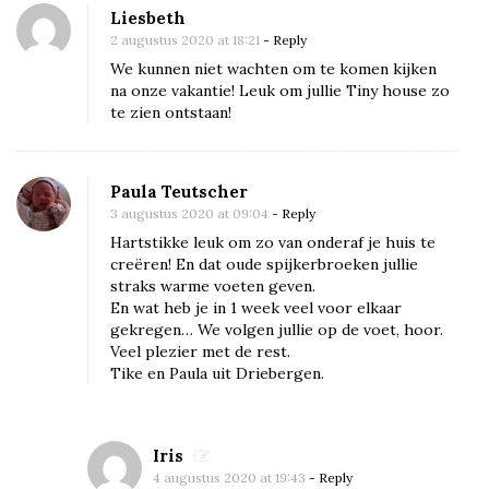
Liesbeth
v
2 augustus 2020 at 18:21
- Reply
l
We kunnen niet wachten om te komen kijken
o
na onze vakantie! Leuk om jullie Tiny house zo
e
te zien ontstaan!
r
e
Paula Teutscher
n
3 augustus 2020 at 09:04
- Reply
e
Hartstikke leuk om zo van onderaf je huis te
n
creëren! En dat oude spijkerbroeken jullie
s
straks warme voeten geven.
En wat heb je in 1 week veel voor elkaar
p
gekregen… We volgen jullie op de voet, hoor.
i
Veel plezier met de rest.
j
Tike en Paula uit Driebergen.
k
e
Iris
r
4 augustus 2020 at 19:43
- Reply