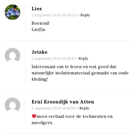
n
Lies
B
2 augustus 2020 at 09:22
- Reply
o
Boeiend!
u
Lie(f)s.
w
u
Jetske
p
2 augustus 2020 at 10:41
- Reply
d
Interessant om te lezen en wat goed dat
a
natuurlijke isolatiemateriaal gemaakt van oude
t
kleding!
e
9
Erni Kroondijk van Atten
:
2 augustus 2020 at 14:50
- Reply
o
mooi verhaal voor de techneuten en
v
navolgers.
e
r