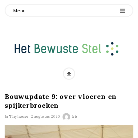
Menu
H
e
Bouwupdate 9: over vloeren en
t
spijkerbroeken
B
In
Tiny house
2 augustus 2020
Iris
e