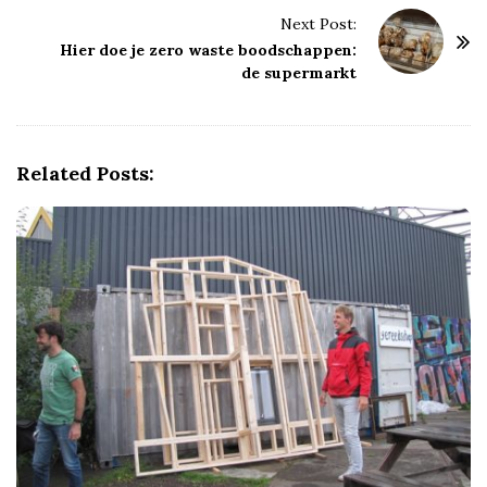
t
Next Post:
N
Hier doe je zero waste boodschappen:
a
de supermarkt
v
i
g
Related Posts:
a
t
i
o
n