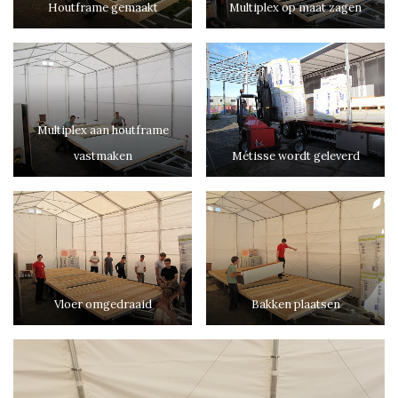
Houtframe gemaakt
Multiplex op maat zagen
Multiplex aan houtframe
vastmaken
Métisse wordt geleverd
Vloer omgedraaid
Bakken plaatsen