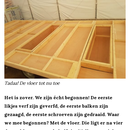
w
u
s
t
e
S
Tadaa! De vloer tot nu toe
t
Het is zover. We zijn écht begonnen! De eerste
likjes verf zijn geverfd, de eerste balken zijn
e
gezaagd, de eerste schroeven zijn gedraaid. Waar
we mee begonnen? Met de vloer. Die ligt er na vier
l